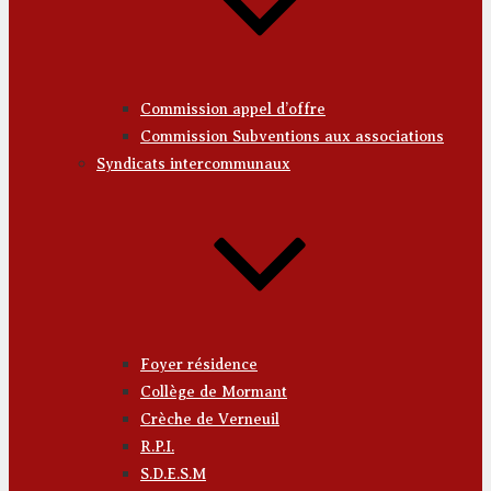
Commission appel d’offre
Commission Subventions aux associations
Syndicats intercommunaux
Foyer résidence
Collège de Mormant
Crèche de Verneuil
R.P.I.
S.D.E.S.M