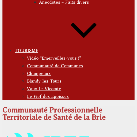
Anecdotes – Faits divers
TOURISME
Vidéo “Émerveillez-vous !”
Communauté de Communes
Champeaux
Blandy-les-Tours
Vaux-le-Vicomte
Le Fief des Epoisses
Communauté Professionnelle
Territoriale de Santé de la Brie